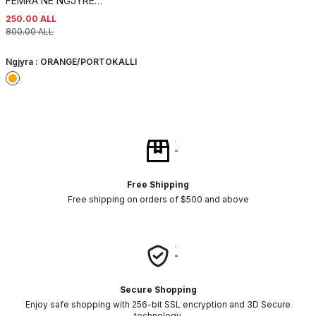
FEMRA NE NGJYRE
PORTOKALLI+ 6 PALE ÇORAPE
250.00
ALL
DHURATE
800.00
ALL
Ngjyra :
ORANGE/PORTOKALLI
Free Shipping
Free shipping on orders of $500 and above
Secure Shopping
Enjoy safe shopping with 256-bit SSL encryption and 3D Secure
technology.