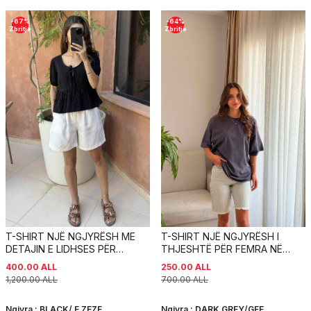
-
67
%
-
64
%
Zbritje
Zbritje
T-SHIRT NJË NGJYRËSH ME
T-SHIRT NJË NGJYRËSH I
DETAJIN E LIDHSES PËR
THJESHTË PËR FEMRA NË
FEMRA NË NGJYRËN E ZEZË
NGJYRËN GRI E ERRËT
400.00
ALL
250.00
ALL
1,200.00
ALL
700.00
ALL
Ngjyra :
BLACK/ E ZEZE
Ngjyra :
DARK GREY/GEE