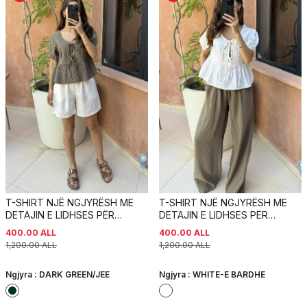
T-SHIRT NJË NGJYRËSH ME
T-SHIRT NJË NGJYRËSH ME
DETAJIN E LIDHSES PËR
DETAJIN E LIDHSES PËR
FEMRA NË NGJYRËN JESHILE E
FEMRA NË NGJYRËN E BARDHË
400.00
ALL
400.00
ALL
ERRËT
1,200.00
ALL
1,200.00
ALL
Ngjyra :
DARK GREEN/JEE
Ngjyra :
WHITE-E BARDHE