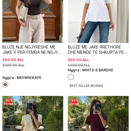
BLUZE NJE NGJYRESHE ME
BLUZE ME JAKE RRETHORE
JAKE V PER FEMRA NE NGJYRE
DHE MENGE TE SHKURTA PER
KAFE
FEMRA NE NGJYRE TE BARDHE
200.00
ALL
500.00
ALL
1,000.00
ALL
1,000.00
ALL
Ngjyra :
WHITE-E BARDHE
Ngjyra :
BROWN/KAFE
BEST SELLER WOMAN
-
80
%
-
80
%
Zbritje
Zbritje