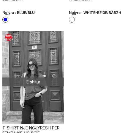
Ngjyra :
BLUE/BLU
Ngjyra :
WHITE-BEIGE/BABZH
-
69
%
Zbritje
E shitur
T-SHIRT NJE NGJYRESH PER