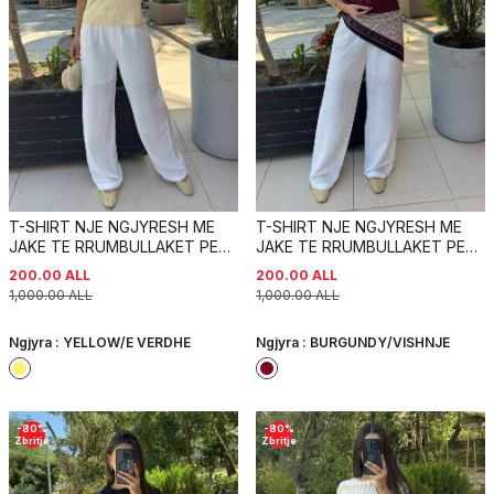
T-SHIRT NJE NGJYRESH ME
T-SHIRT NJE NGJYRESH ME
JAKE TE RRUMBULLAKET PER
JAKE TE RRUMBULLAKET PER
FEMRA NE NGJYRE TE VERDHE
FEMRA NE NGJYRE VISHNJE
200.00
ALL
200.00
ALL
1,000.00
ALL
1,000.00
ALL
Ngjyra :
YELLOW/E VERDHE
Ngjyra :
BURGUNDY/VISHNJE
-
80
%
-
80
%
Zbritje
Zbritje