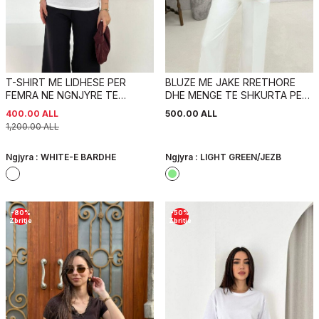
T-SHIRT ME LIDHESE PER
BLUZE ME JAKE RRETHORE
FEMRA NE NGNJYRE TE
DHE MENGE TE SHKURTA PER
BARDHE
FEMRA NE NGJYRE JESHILE TE
400.00
ALL
500.00
ALL
ZBARDHUR
1,200.00
ALL
Ngjyra :
WHITE-E BARDHE
Ngjyra :
LIGHT GREEN/JEZB
-
80
%
-
50
%
Zbritje
Zbritje