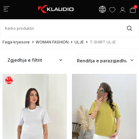
0
Faqja kryesore
WOMAN FASHION
ULJE
T-SHIRT ULJE
Zgjedhja e filtrit
-
67
%
Zbritje