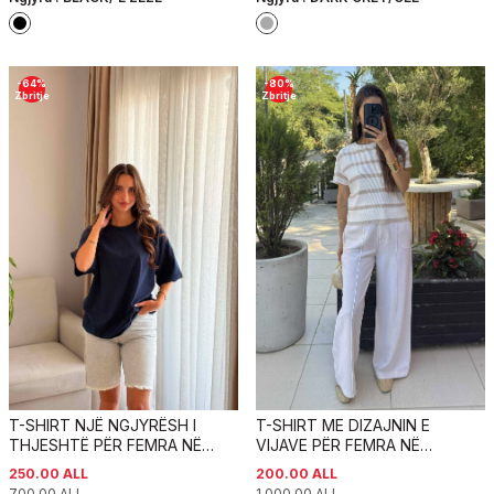
-
64
%
-
80
%
Zbritje
Zbritje
T-SHIRT NJË NGJYRËSH I
T-SHIRT ME DIZAJNIN E
THJESHTË PËR FEMRA NË
VIJAVE PËR FEMRA NË
NGJYRËN BLU
NGJYRËN E BARDHË DHE
250.00
ALL
200.00
ALL
BEZHË
700.00
ALL
1,000.00
ALL