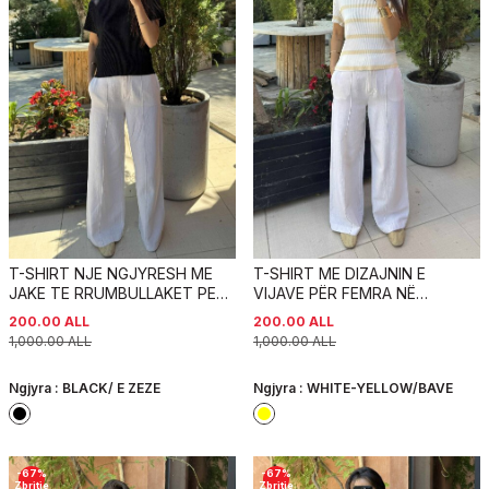
T-SHIRT NJE NGJYRESH ME
T-SHIRT ME DIZAJNIN E
JAKE TE RRUMBULLAKET PER
VIJAVE PËR FEMRA NË
FEMRA NE NGJYRE TE ZEZE
NGJYRËN TE BARDHE DHE TE
200.00
ALL
200.00
ALL
VERDHE
1,000.00
ALL
1,000.00
ALL
Ngjyra :
BLACK/ E ZEZE
Ngjyra :
WHITE-YELLOW/BAVE
-
67
%
-
67
%
Zbritje
Zbritje