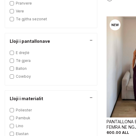
Pranvere
Vere
Te gjitha sezonet
NEW
Lloji i pantallonave
E drejtë
Të gjera
Ballon
Cowboy
Lloji i materialit
Poliester
Pambuk
PANTALLONA 
Lino
FEMRA NE NG
600.00
ALL
Elastan