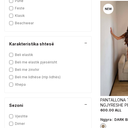
Pune
DL-1282
Feste
NEW
BS-7945
Klasik
DL-1232-2
Beachwear
ET-3843
DL-1067-1
Karakteristika shtesë
DL-4045-2
MS-4729
Beli elastik
BS-8028
Beli me elastik pjesërisht
DL-1025
Beli me zinxhir
DL-1294
Beli me lidhëse (rrip lidhës)
MS-2306
Xhepa
DL-1011
DL-1087
PANTALLONA 
DL-1020
NGJYRESHE P
Sezoni
NGJYRE BEZH
600.00
ALL
DL-1232-3
Vjeshte
Ngjyra :
DARK B
Dimer