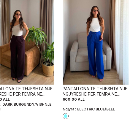
ALLONA TE THJESHTA NJE
PANTALLONA TE THJESHTA NJE
RESHE PER FEMRA NE
NGJYRESHE PER FEMRA NE
E VISHNJE TE ERRET
NGJYRE BLU ELEKTRIKE
0
ALL
600.00
ALL
 :
DARK BURGUNDY/VISHNJE
ET
Ngjyra :
ELECTRIC BLUE/BLEL