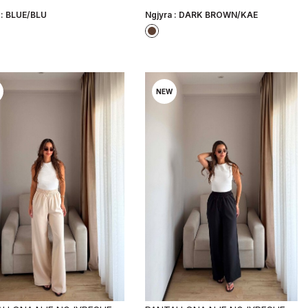
 :
BLUE/BLU
Ngjyra :
DARK BROWN/KAE
NEW