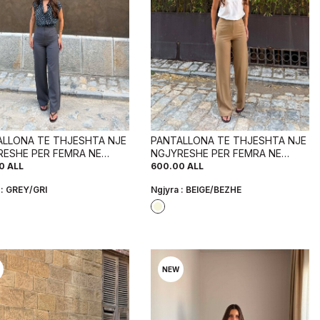
ALLONA TE THJESHTA NJE
PANTALLONA TE THJESHTA NJE
RESHE PER FEMRA NE
NGJYRESHE PER FEMRA NE
E GRI
NGJYRE BEZHE
0
ALL
600.00
ALL
 :
GREY/GRI
Ngjyra :
BEIGE/BEZHE
NEW