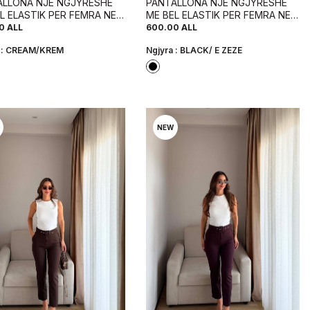
ALLONA NJE NGJYRESHE
PANTALLONA NJE NGJYRESHE
L ELASTIK PER FEMRA NE
ME BEL ELASTIK PER FEMRA NE
RE KREM
NGJYRE TE ZEZE
0
ALL
600.00
ALL
 :
CREAM/KREM
Ngjyra :
BLACK/ E ZEZE
NEW