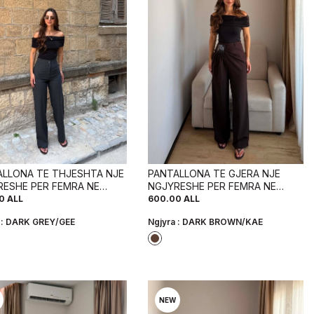
ALLONA TE THJESHTA NJE
PANTALLONA TE GJERA NJE
RESHE PER FEMRA NE
NGJYRESHE PER FEMRA NE
E GRI TE ERRET
NGJYRE KAFE TE ERRET
0
ALL
600.00
ALL
 :
DARK GREY/GEE
Ngjyra :
DARK BROWN/KAE
NEW