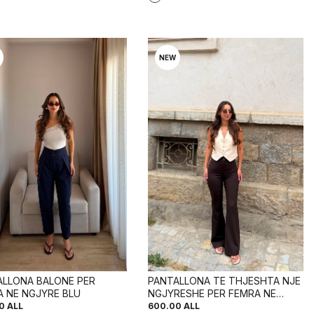
NEW
ALLONA BALONE PER
PANTALLONA TE THJESHTA NJE
A NE NGJYRE BLU
NGJYRESHE PER FEMRA NE
NGJYRE KAFE TE ERRET
0
ALL
600.00
ALL