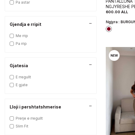
PANTALLONA 
Pa astar
NGJYRESHE P
NGJYRE VISH
600.00
ALL
Ngjyra :
BURGUN
Gjendja e rripit
Me rrip
Pa rrip
NEW
Gjatesia
E rregullt
E gjate
Lloji i pershtatshmerise
Prerje e rregullt
Slim Fit