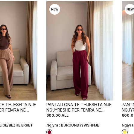
NEW
NEW
TE THJESHTA NJE
PANTALLONA TE THJESHTA NJE
PANT
ER FEMRA NE
NGJYRESHE PER FEMRA NE
NGJY
E TE ERRET
NGJYRE VISHNJE
NGJY
600.00
ALL
600.0
EIGE/BEZHE ERRET
Ngjyra :
BURGUNDY/VISHNJE
Ngjyra