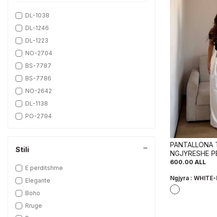
WHITE-E BARDHE
DL-1038
YELLOW/E VERDHE
DL-1246
DL-1223
NO-2704
BS-7787
BS-7786
NO-2642
DL-1138
PO-2794
DL-1232-1
DL-1038-2
PANTALLONA 
Stili
NGJYRESHE P
DL-4001
NGJYRE TE B
600.00
ALL
FI-11043
E perditshme
Ngjyra :
WHITE-
BS-8068
Elegante
DL-1001
Boho
NO-2850
Rruge
DL-1139