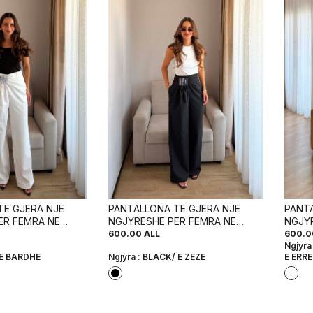
TE GJERA NJE
PANTALLONA TE GJERA NJE
PANT
ER FEMRA NE
NGJYRESHE PER FEMRA NE
NGJY
ARDHE
NGJYRE TE ZEZE
NGJYR
600.00
ALL
600.0
Ngjyra
E BARDHE
Ngjyra :
BLACK/ E ZEZE
E ERR