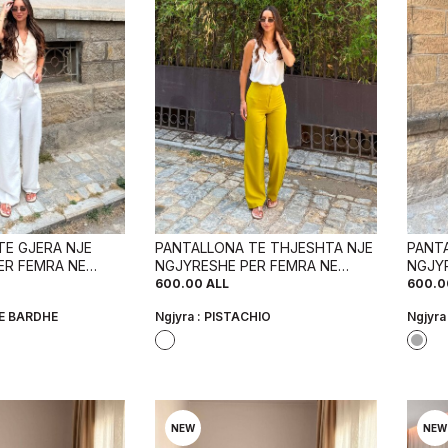
TE GJERA NJE
PANTALLONA TE THJESHTA NJE
PANT
ER FEMRA NE
NGJYRESHE PER FEMRA NE
NGJY
ARDHE
NGJYRE PISTAKIO
NGJYR
600.00
ALL
600.0
E BARDHE
Ngjyra :
PISTACHIO
Ngjyra
NEW
NEW