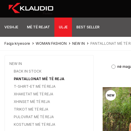
VESHJE
MË TË REJAT
ULJE
BEST SELLER
Faqja kryesore
WOMAN FASHION
NEW IN
PANTALLONAT MË TË R
NEW IN
në mag
BACK IN STOCK
PANTALLONAT MË TË REJA
T-SHIRT-ET MË TË REJA
XHAKETAT MË TË REJA
NEW
XHINSET MË TË REJA
TRIKOT MË TË REJA
PULOVRAT MË TË REJA
KOSTUMET MË TË REJA