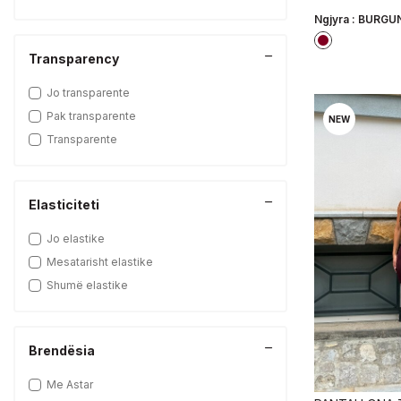
Ngjyra :
BURGUN
Transparency
Jo transparente
Pak transparente
NEW
Transparente
Elasticiteti
Jo elastike
Mesatarisht elastike
Shumë elastike
Brendësia
Me Astar