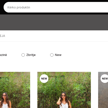
EJA
azinë
Zbritje
New
NEW
NEW