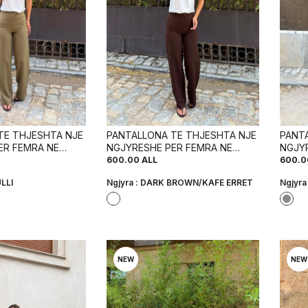
TE THJESHTA NJE
PANTALLONA TE THJESHTA NJE
PANT
ER FEMRA NE
NGJYRESHE PER FEMRA NE
NGJY
NGJYRE KAFE TE ERRET
NGJYR
600.00
ALL
600.0
LLI
Ngjyra :
DARK BROWN/KAFE ERRET
Ngjyra
NEW
NEW