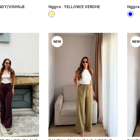
DY/VISHNJE
Ngjyra :
YELLOW/E VERDHE
Ngjyra
NEW
NEW