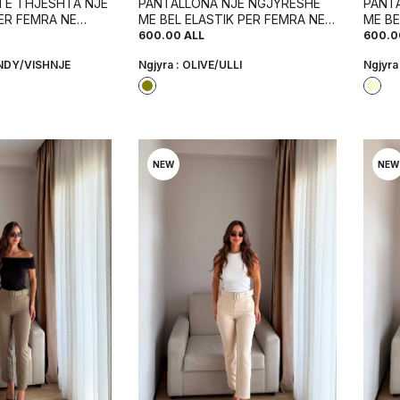
TE THJESHTA NJE
PANTALLONA NJE NGJYRESHE
PANT
ER FEMRA NE
ME BEL ELASTIK PER FEMRA NE
ME BE
NJE
NGJYRE ULLI
NGJY
600.00
ALL
600.0
DY/VISHNJE
Ngjyra :
OLIVE/ULLI
Ngjyra
NEW
NEW