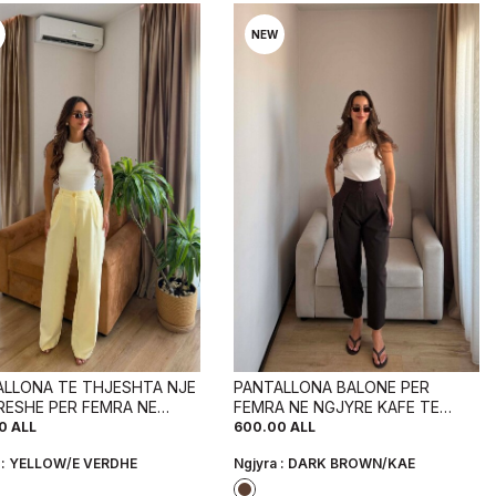
NEW
ALLONA TE THJESHTA NJE
PANTALLONA BALONE PER
RESHE PER FEMRA NE
FEMRA NE NGJYRE KAFE TE
RE TE VERDHE
ERRET
0
ALL
600.00
ALL
 :
YELLOW/E VERDHE
Ngjyra :
DARK BROWN/KAE