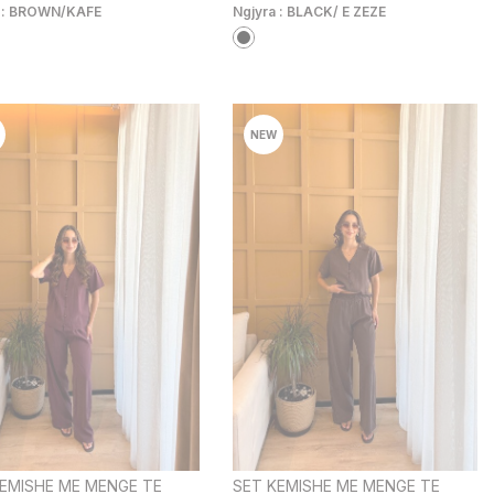
 :
BROWN/KAFE
Ngjyra :
BLACK/ E ZEZE
NEW
EMISHE ME MENGE TE
SET KEMISHE ME MENGE TE