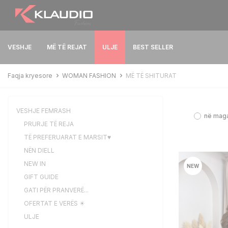
VESHJE
MË TË REJAT
ULJE
BEST SELLER
Faqja kryesore
WOMAN FASHION
MË TË SHITURAT
VESHJE FEMRASH
në mag
PRURJE TË REJA
TË PREFERUARAT E MARSIT♥
NËN DIELL
NEW IN
NEW
GIFT GUIDE
GATI PËR PRANVERË...
OFERTAT E VERËS ☀
ULJE