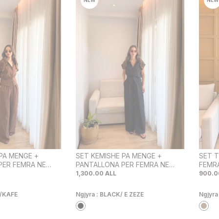
PA MENGE +
SET KEMISHE PA MENGE +
SET 
PER FEMRA NE
PANTALLONA PER FEMRA NE
FEMRA
NGJYRE TE ZEZE
1,300.00
ALL
900.0
/KAFE
Ngjyra :
BLACK/ E ZEZE
Ngjyra