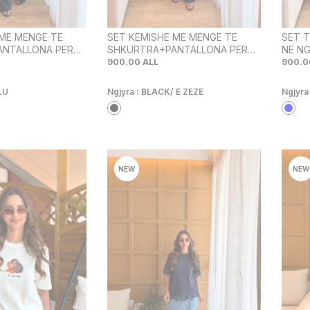
 ME MENGE TE
SET KEMISHE ME MENGE TE
SET T
ANTALLONA PER
SHKURTRA+PANTALLONA PER
NE NG
JYRE BLU
FEMRA NE NGJYRE TE ZEZE
900.00
ALL
900.0
LU
Ngjyra :
BLACK/ E ZEZE
Ngjyra
NEW
NEW