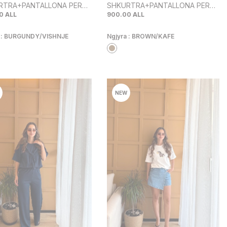
RTRA+PANTALLONA PER
SHKURTRA+PANTALLONA PER
 NE NGJYRE VISHNJE
FEMRA NE NGJYRE KAFE
0
ALL
900.00
ALL
 :
BURGUNDY/VISHNJE
Ngjyra :
BROWN/KAFE
NEW