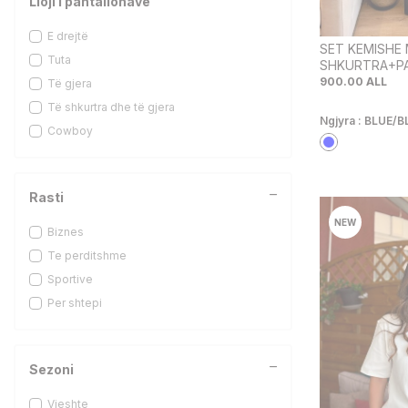
Lloji i pantallonave
SI-70
E drejtë
SET KEMISHE
Tuta
SHKURTRA+P
FEMRA NE NG
900.00
ALL
Të gjera
Të shkurtra dhe të gjera
Ngjyra :
BLUE/B
Cowboy
Rasti
NEW
Biznes
Te perditshme
Sportive
Per shtepi
Sezoni
Vjeshte