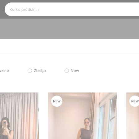
azinë
Zbritje
New
NEW
NEW