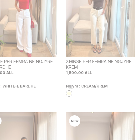
E PER FEMRA NE NGJYRE
XHINSE PER FEMRA NE NGJYRE
ARDHE
KREM
.00
ALL
1,500.00
ALL
 :
WHITE-E BARDHE
Ngjyra :
CREAM/KREM
NEW