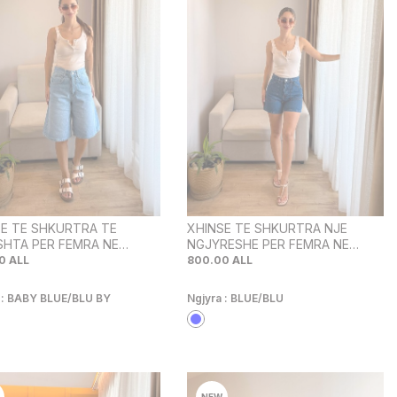
SE TE SHKURTRA TE
XHINSE TE SHKURTRA NJE
SHTA PER FEMRA NE
NGJYRESHE PER FEMRA NE
RE BABY BLU
NGJYRE BLU
0
ALL
800.00
ALL
 :
BABY BLUE/BLU BY
Ngjyra :
BLUE/BLU
NEW