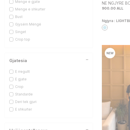
Menge e gjate
NE NGJYRE BO
LI-19284
900.00
ALL
Menge e shkurter
LI-10635
Bust
STC-477
Ngjyra :
LIGHTB
Gjysëm Mëngë
LI-10817
Singet
PO-2777
Crop top
MS-2510
LI-11183
NEW
BS-6036
Gjatesia
MS-2471
FI-11050
E rregullt
BS-8662
E gjate
TO-60464
Crop
NO-2690
Standarde
DE-26906
Deri tek gjuri
DE-26909
E shkurter
DE-26898
STC-8061