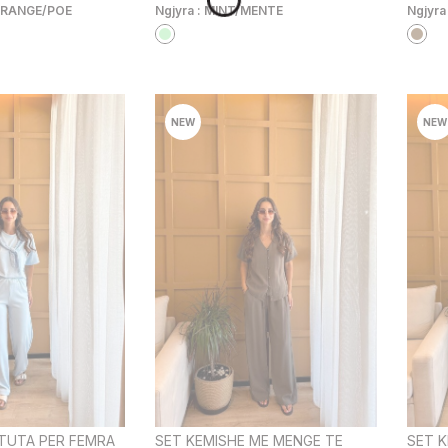
RANGE/POE
Ngjyra :
MINT/MENTE
Ngjyra
NEW
NEW
+TUTA PER FEMRA
SET KEMISHE ME MENGE TE
SET K