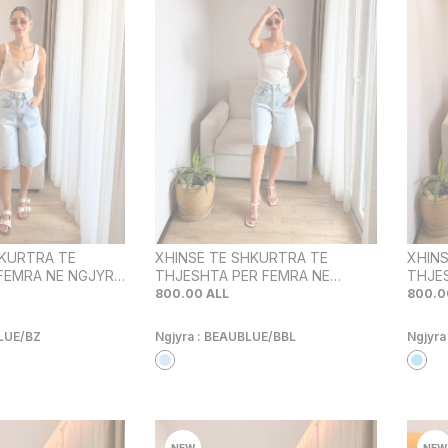
HKURTRA TE
XHINSE TE SHKURTRA TE
XHIN
 FEMRA NE NGJYRE
THJESHTA PER FEMRA NE
THJE
DHUR
NGJYRE BEABLU
NGJY
800.00
ALL
800.0
LUE/BZ
Ngjyra :
BEAUBLUE/BBL
Ngjyra
NEW
NEW