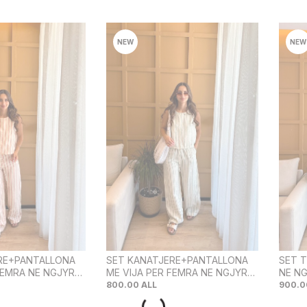
NEW
NEW
RE+PANTALLONA
SET KANATJERE+PANTALLONA
SET T
FEMRA NE NGJYRE
ME VIJA PER FEMRA NE NGJYRE
NE NG
TE ERRET
MENTE
800.00
ALL
900.0