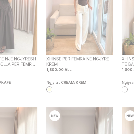
TE NJE NGJYRESH
XHINSE PER FEMRA NE NGJYRE
XHINS
HOLLA PER FEMRA
KREM
TE B
AFE
1,800.00
ALL
1,800
/KAFE
Ngjyra :
CREAM/KREM
Ngjyra
NEW
NEW