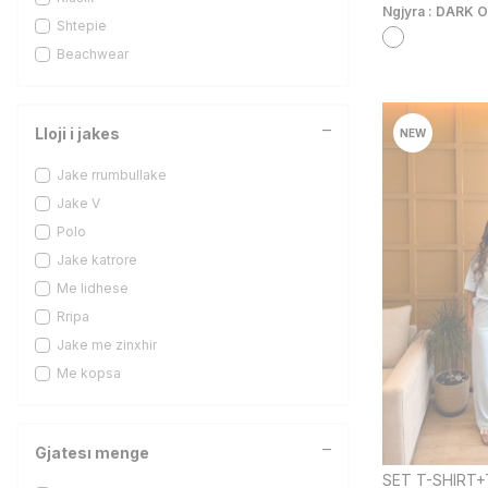
Ngjyra :
DARK O
TO-5006-1
Shtepie
YM-26432
Beachwear
DE-26991
TO-0464
Lloji i jakes
TO-4021
NEW
TO-60499
Jake rrumbullake
DL-1309
Jake V
MS-4737
Polo
TO-60052
Jake katrore
ROY-4246
Me lidhese
MS-4515
Rripa
TO-4010-1
Jake me zinxhir
DE-26612
Me kopsa
DE-26622
STC-476
TO-6002
Gjatesı menge
YM-26460
SET T-SHIRT