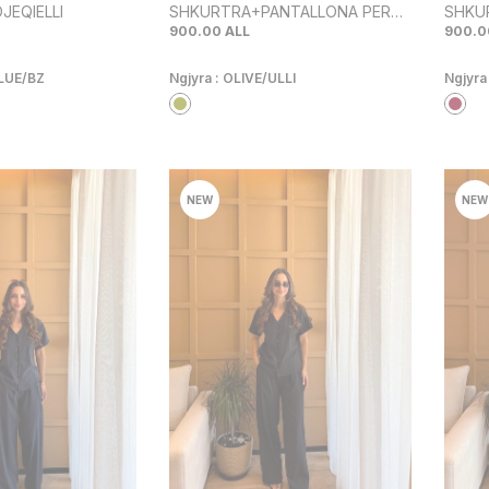
JEQIELLI
SHKURTRA+PANTALLONA PER
SHKU
FEMRA NE NGJYRE ULLIRI
FEMRA
900.00
ALL
900.0
LUE/BZ
Ngjyra :
OLIVE/ULLI
Ngjyra
NEW
NEW