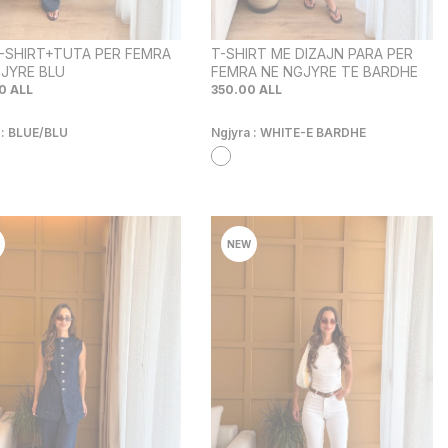
-SHIRT+TUTA PER FEMRA
T-SHIRT ME DIZAJN PARA PER
JYRE BLU
FEMRA NE NGJYRE TE BARDHE
0
ALL
350.00
ALL
 :
BLUE/BLU
Ngjyra :
WHITE-E BARDHE
NEW