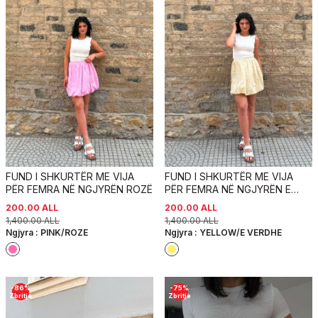
FUND I SHKURTËR ME VIJA
FUND I SHKURTËR ME VIJA
PËR FEMRA NË NGJYRËN ROZË
PËR FEMRA NË NGJYRËN E
VERDHË
200.00
ALL
200.00
ALL
1,400.00
ALL
1,400.00
ALL
Ngjyra :
PINK/ROZE
Ngjyra :
YELLOW/E VERDHE
-
86
%
-
75
%
Zbritje
Zbritje