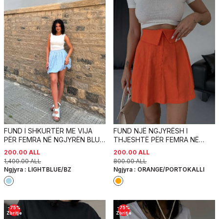
FUND I SHKURTËR ME VIJA
FUND NJË NGJYRËSH I
PËR FEMRA NË NGJYRËN BLU E
THJESHTË PËR FEMRA NË
ZBARDHUR
NGJYRËN PORTOKALLI
200.00
ALL
200.00
ALL
1,400.00
ALL
800.00
ALL
Ngjyra :
LIGHTBLUE/BZ
Ngjyra :
ORANGE/PORTOKALLI
-
75
%
-
75
%
Zbritje
Zbritje