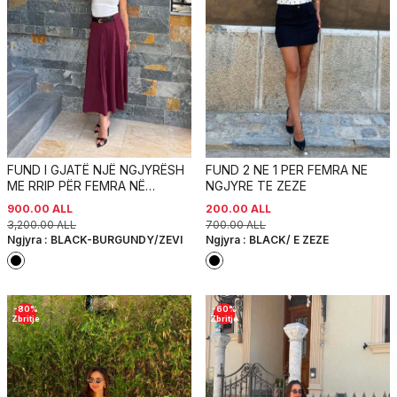
FUND I GJATË NJË NGJYRËSH
FUND 2 NE 1 PER FEMRA NE
ME RRIP PËR FEMRA NË
NGJYRE TE ZEZE
NGJYRË TË ZEZË ME VISHNJE
900.00
ALL
200.00
ALL
3,200.00
ALL
700.00
ALL
Ngjyra :
BLACK-BURGUNDY/ZEVI
Ngjyra :
BLACK/ E ZEZE
-
80
%
-
60
%
Zbritje
Zbritje