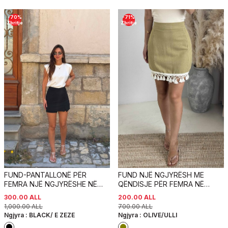
-
70
%
-
71
%
Zbritje
Zbritje
FUND-PANTALLONË PËR
FUND NJË NGJYRËSH ME
FEMRA NJË NGJYRËSHE NË
QËNDISJE PËR FEMRA NË
NGJYRË TË ZEZË
NGJYRËN ULLI
300.00
ALL
200.00
ALL
1,000.00
ALL
700.00
ALL
Ngjyra :
BLACK/ E ZEZE
Ngjyra :
OLIVE/ULLI