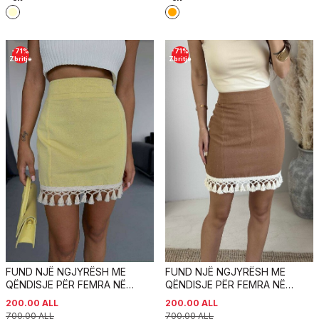
-
71
%
-
71
%
Zbritje
Zbritje
FUND NJË NGJYRËSH ME
FUND NJË NGJYRËSH ME
QËNDISJE PËR FEMRA NË
QËNDISJE PËR FEMRA NË
NGJYRËN E VERDHË
NGJYRËN KAFE
200.00
ALL
200.00
ALL
700.00
ALL
700.00
ALL