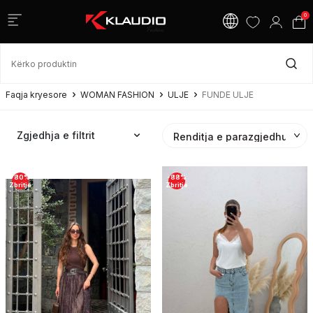
0
Faqja kryesore
WOMAN FASHION
ULJE
FUNDE ULJE
Zgjedhja e filtrit
-
80
%
-
88
%
Zbritje
Zbritje