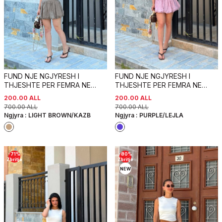
FUND NJE NGJYRESH I
FUND NJE NGJYRESH I
THJESHTE PER FEMRA NE
THJESHTE PER FEMRA NE
NGJYRE KAFE E ZBARDHUR
NGJYRE LEJLA
200.00
ALL
200.00
ALL
700.00
ALL
700.00
ALL
Ngjyra :
LIGHT BROWN/KAZB
Ngjyra :
PURPLE/LEJLA
-
71
%
-
80
%
Zbritje
Zbritje
NEW