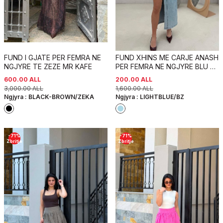
FUND I GJATE PER FEMRA NE
FUND XHINS ME CARJE ANASH
NGJYRE TE ZEZE MR KAFE
PER FEMRA NE NGJYRE BLU TE
ZBARDHUR
600.00
ALL
200.00
ALL
3,000.00
ALL
1,600.00
ALL
Ngjyra :
BLACK-BROWN/ZEKA
Ngjyra :
LIGHTBLUE/BZ
-
71
%
-
71
%
Zbritje
Zbritje