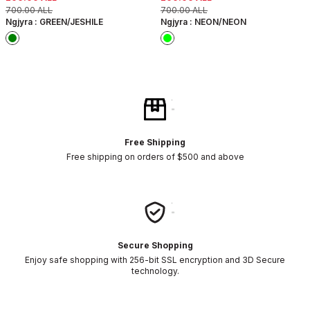
700.00
ALL
700.00
ALL
Ngjyra :
GREEN/JESHILE
Ngjyra :
NEON/NEON
Free Shipping
Free shipping on orders of $500 and above
Secure Shopping
Enjoy safe shopping with 256-bit SSL encryption and 3D Secure
technology.