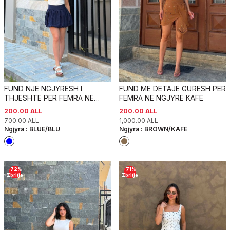
FUND NJE NGJYRESH I
FUND ME DETAJE GURESH PER
THJESHTE PER FEMRA NE
FEMRA NE NGJYRE KAFE
NGJYRE BLU
200.00
ALL
200.00
ALL
700.00
ALL
1,000.00
ALL
Ngjyra :
BLUE/BLU
Ngjyra :
BROWN/KAFE
-
72
%
-
71
%
Zbritje
Zbritje