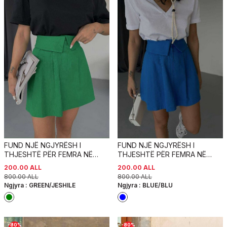
FUND NJË NGJYRËSH I
FUND NJË NGJYRËSH I
THJESHTË PËR FEMRA NË
THJESHTË PËR FEMRA NË
NGJYRËN JESHILE
NGJYRËN BLU
200.00
ALL
200.00
ALL
800.00
ALL
800.00
ALL
Ngjyra :
GREEN/JESHILE
Ngjyra :
BLUE/BLU
-
80
%
-
80
%