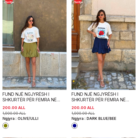
Zbritje
Zbritje
FUND NJË NGJYRËSH I
FUND NJË NGJYRËSH I
SHKURTËR PËR FEMRA NË
SHKURTËR PËR FEMRA NË
NGJYRËN ULLI
NGJYRËN BLU E ERRËT
200.00
ALL
200.00
ALL
1,000.00
ALL
1,000.00
ALL
Ngjyra :
OLIVE/ULLI
Ngjyra :
DARK BLUE/BEE