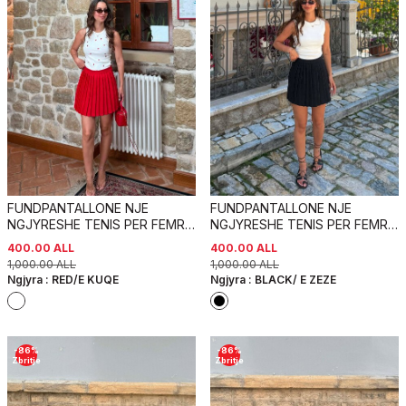
FUNDPANTALLONE NJE
FUNDPANTALLONE NJE
NGJYRESHE TENIS PER FEMRA
NGJYRESHE TENIS PER FEMRA
NE NGJYRE TE KUQE
NE NGJYRE TE ZEZE
400.00
ALL
400.00
ALL
1,000.00
ALL
1,000.00
ALL
Ngjyra :
RED/E KUQE
Ngjyra :
BLACK/ E ZEZE
-
86
%
-
86
%
Zbritje
Zbritje