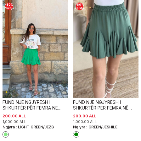
-
80
%
-
80
%
Zbritje
Zbritje
FUND NJË NGJYRËSH I
FUND NJË NGJYRËSH I
SHKURTËR PËR FEMRA NË
SHKURTËR PËR FEMRA NË
NGJYRËN JESHILE E
NGJYRËN JESHILE
200.00
ALL
200.00
ALL
ZBARDHUR
1,000.00
ALL
1,000.00
ALL
Ngjyra :
LIGHT GREEN/JEZB
Ngjyra :
GREEN/JESHILE