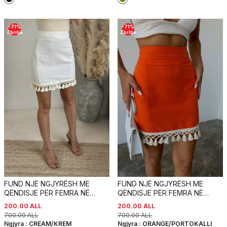
-
71
%
-
71
%
Zbritje
Zbritje
FUND NJË NGJYRËSH ME
FUND NJË NGJYRËSH ME
QËNDISJE PËR FEMRA NË
QËNDISJE PËR FEMRA NË
NGJYRËN KREM
NGJYRËN PORTOKALLI
200.00
ALL
200.00
ALL
700.00
ALL
700.00
ALL
Ngjyra :
CREAM/KREM
Ngjyra :
ORANGE/PORTOKALLI