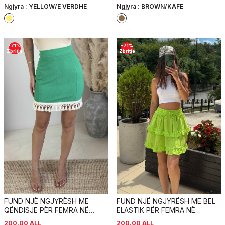
Ngjyra :
YELLOW/E VERDHE
Ngjyra :
BROWN/KAFE
-
71
%
-
71
%
Zbritje
Zbritje
FUND NJË NGJYRËSH ME
FUND NJË NGJYRËSH ME BEL
QËNDISJE PËR FEMRA NË
ELASTIK PËR FEMRA NË
NGJYRËN JESHILE
NGJYRËN NEON
200.00
ALL
200.00
ALL