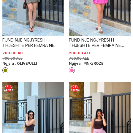
FUND NJE NGJYRESH I
FUND NJE NGJYRESH I
THJESHTE PER FEMRA NE
THJESHTE PER FEMRA NE
NGJYRE ULLI
NGJYRE ROZE
200.00
ALL
200.00
ALL
700.00
ALL
700.00
ALL
Ngjyra :
OLIVE/ULLI
Ngjyra :
PINK/ROZE
-
71
%
-
71
%
Zbritje
Zbritje