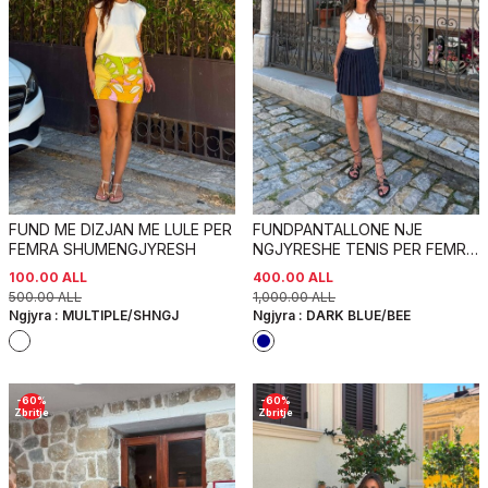
FUND ME DIZJAN ME LULE PER
FUNDPANTALLONE NJE
FEMRA SHUMENGJYRESH
NGJYRESHE TENIS PER FEMRA
NE NGJYRE BLU TE ERRET
100.00
ALL
400.00
ALL
500.00
ALL
1,000.00
ALL
Ngjyra :
MULTIPLE/SHNGJ
Ngjyra :
DARK BLUE/BEE
-
60
%
-
60
%
Zbritje
Zbritje