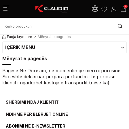
0
Faqja kryesore
Mënyrat e pagesës
İÇERIK MENÜ
Mënyrat e pagesës
Pagesë Në Dorëzim, në momentin që merrni porosinë.
Sic është deklaruar përpara përfundimit të porosisë,
klientit i ngarkohet kostoja e transportit (nëse ka)
SHËRBIMI NDAJ KLIENTIT
NDIHMË PËR BLERJET ONLINE
ABONIMI NË E-NEWSLETTER