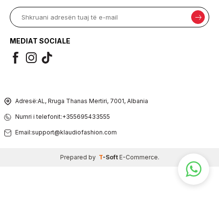
MEDIAT SOCIALE
Adresë:
AL, Rruga Thanas Mertiri, 7001, Albania
Numri i telefonit:
+355695433555
Email:
support@klaudiofashion.com
Prepared by
T
-Soft
E-Commerce
.