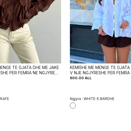
ENGE TE GJATA DHE ME JAKE
KEMISHE ME MENGE TE GJATA
ESHE PER FEMRA NE NGJYRE
V NJE NGJYRESHE PER FEMRA
TE BARDHE
600.00
ALL
KAFE
Ngjyra :
WHITE-E BARDHE