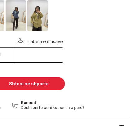
Tabela e masave
L
Shtoni në shportë
Koment
m.
Dëshironi të bëni komentin e parë?