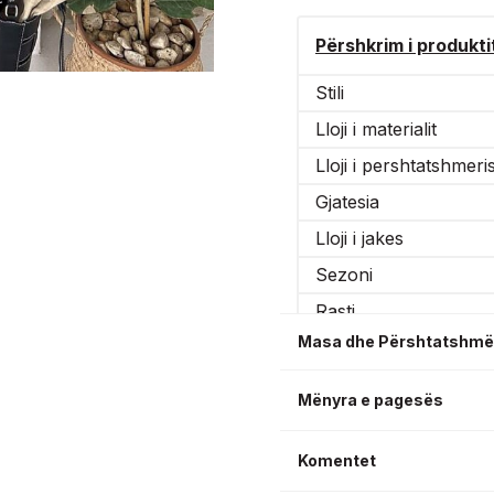
Përshkrim i produkti
Stili
Lloji i materialit
Lloji i pershtatshmeri
Gjatesia
Lloji i jakes
Sezoni
Rasti
Masa dhe Përshtatshmë
Gjatesı menge
Mënyra e pagesës
Komentet