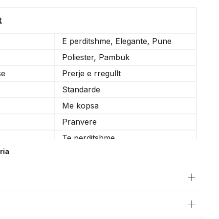
t
E perditshme, Elegante, Pune
Poliester, Pambuk
se
Prerje e rregullt
Standarde
Me kopsa
Pranvere
Te perditshme
ria
Menge e gjate