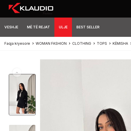
VESHJE
MË TË REJAT
ULJE
BEST SELLER
Faqja kryesore
WOMAN FASHION
CLOTHING
TOPS
KËMISHA