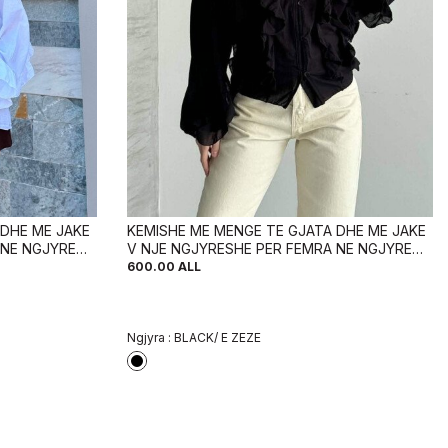
 DHE ME JAKE
KEMISHE ME MENGE TE GJATA DHE ME JAKE
 NE NGJYRE
V NJE NGJYRESHE PER FEMRA NE NGJYRE
TE ZEZE
600.00
ALL
Ngjyra :
BLACK/ E ZEZE