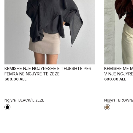
KEMISHE NJE NGJYRESHE E THJESHTE PER
KEMISHE ME M
FEMRA NE NGJYRE TE ZEZE
V NJE NGJYR
KAFE
600.00
ALL
600.00
ALL
Ngjyra :
BLACK/ E ZEZE
Ngjyra :
BROWN/