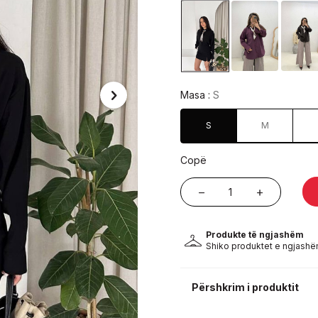
Masa :
S
S
M
Copë
Produkte të ngjashëm
Shiko produktet e ngjashë
Përshkrim i produktit