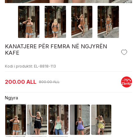
KANATJERE PËR FEMRA NË NGJYRËN
KAFE
Kodi i produktit: EL-8818-113
-
75
%
200.00
ALL
800.00
ALL
Zbritje
Ngjyra