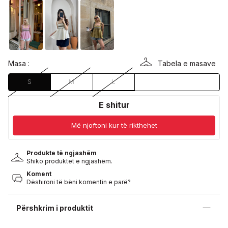
Masa :
Tabela e masave
S
M
L
E shitur
Më njoftoni kur të rikthehet
Produkte të ngjashëm
Shiko produktet e ngjashëm.
Koment
Dëshironi të bëni komentin e parë?
Përshkrim i produktit