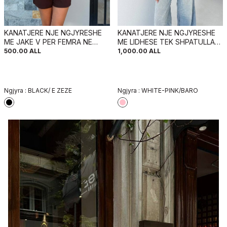
KANATJERE NJE NGJYRESHE
KANATJERE NJE NGJYRESHE
ME JAKE V PER FEMRA NE
ME LIDHESE TEK SHPATULLAT
NGJYRE TE ZEZE
PER FEMRA NE NGJYRE TE
500.00
ALL
1,000.00
ALL
BARDHE ME ROZE
Ngjyra :
BLACK/ E ZEZE
Ngjyra :
WHITE-PINK/BARO