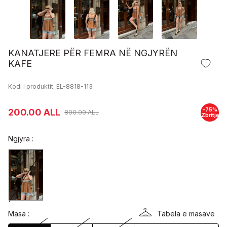
KANATJERE PËR FEMRA NË NGJYRËN
KAFE
Kodi i produktit: EL-8818-113
-
75
%
200.00
ALL
800.00
ALL
Zbritje
Ngjyra :
Masa :
Tabela e masave