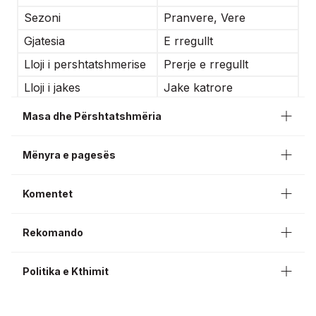
Sezoni
Pranvere, Vere
Gjatesia
E rregullt
Lloji i pershtatshmerise
Prerje e rregullt
Lloji i jakes
Jake katrore
Rasti
Te perditshme
Masa dhe Përshtatshmëria
Mënyra e pagesës
Komentet
Rekomando
Politika e Kthimit