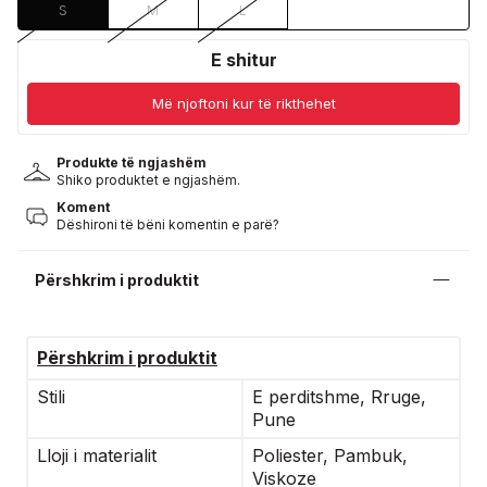
S
M
L
E shitur
Më njoftoni kur të rikthehet
Produkte të ngjashëm
Shiko produktet e ngjashëm.
Koment
Dëshironi të bëni komentin e parë?
Përshkrim i produktit
Përshkrim i produktit
Stili
E perditshme, Rruge,
Pune
Lloji i materialit
Poliester, Pambuk,
Viskoze