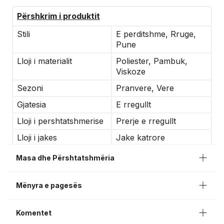
Përshkrim i produktit
Stili
E perditshme, Rruge,
Pune
Lloji i materialit
Poliester, Pambuk,
Viskoze
Sezoni
Pranvere, Vere
Gjatesia
E rregullt
Lloji i pershtatshmerise
Prerje e rregullt
Lloji i jakes
Jake katrore
Rasti
Te perditshme
Masa dhe Përshtatshmëria
Mënyra e pagesës
Komentet