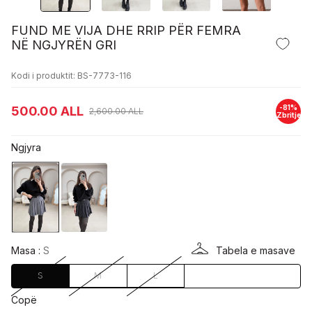
FUND ME VIJA DHE RRIP PËR FEMRA
NË NGJYRËN GRI
Kodi i produktit: BS-7773-116
-
81
%
500.00
ALL
2,600.00
ALL
Zbritje
Ngjyra
Masa :
S
Tabela e masave
S
M
L
Copë