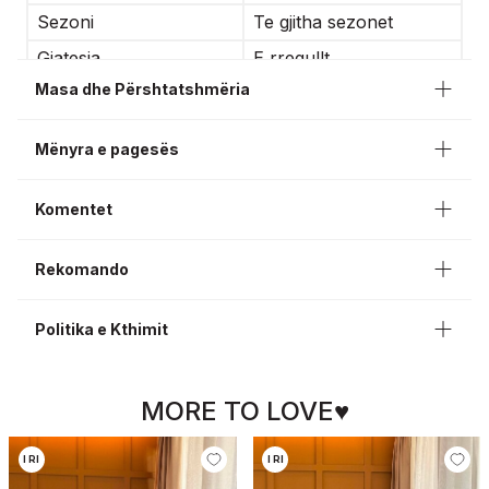
Sezoni
Te gjitha sezonet
Gjatesia
E rregullt
Masa dhe Përshtatshmëria
Lloji i pershtatshmerise
Prerje e rregullt
Mënyra e pagesës
Komentet
Rekomando
Politika e Kthimit
MORE TO LOVE♥
I RI
I RI