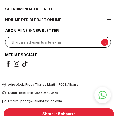
SHËRBIMI NDAJ KLIENTIT
NDIHMË PËR BLERJET ONLINE
ABONIMI NË E-NEWSLETTER
MEDIAT SOCIALE
Adresë:
AL, Rruga Thanas Mertiri, 7001, Albania
Numri i telefonit:
+355695433555
Email:
support@klaudiofashion.com
Shtoni në shportë
Prepared by
T
-Soft
E-Commerce
.