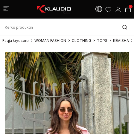
0
Faqja kryesore
WOMAN FASHION
CLOTHING
TOPS
KËMISHA