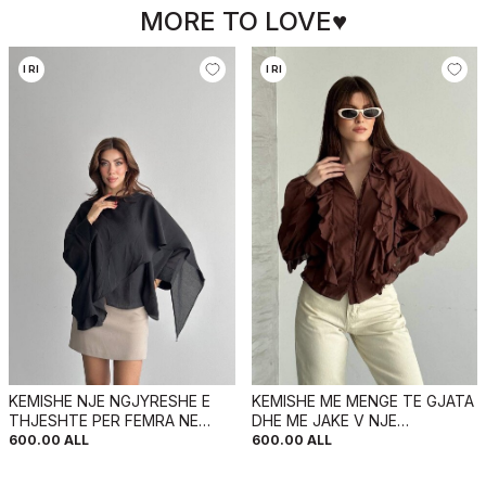
MORE TO LOVE♥
I RI
I RI
KEMISHE NJE NGJYRESHE E
KEMISHE ME MENGE TE GJATA
THJESHTE PER FEMRA NE
DHE ME JAKE V NJE
NGJYRE TE ZEZE
NGJYRESHE PER FEMRA NE
600.00
ALL
600.00
ALL
NGJYRE KAFE