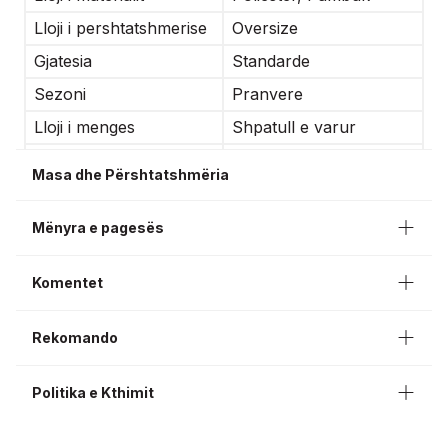
Lloji i pershtatshmerise
Oversize
Gjatesia
Standarde
Sezoni
Pranvere
Lloji i menges
Shpatull e varur
Rasti
Te perditshme
Masa dhe Përshtatshmëria
Gjatesı menge
Menge e gjate
Mënyra e pagesës
Komentet
Rekomando
Politika e Kthimit