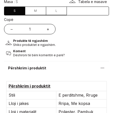
Masa :
S
Tabela e masave
S
M
L
Copë
Produkte të ngjashëm
Shiko produktet e ngjashëm.
Koment
Dëshironi të bëni komentin e parë?
Përshkrim i produktit
Përshkrim i produktit
Stili
E perditshme, Rruge
Lloji i jakes
Rripa, Me kopsa
Lloji i materialit
Poliester, Pambuk